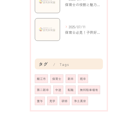
保育士の役割と魅力～子どもの成長を支える仕事の重要性を知る
2025/07/11
保育士必見！子供好きな人のための効果的な声かけアプローチ
タグ
Tags
鯖江市
保育士
新卒
既卒
第二新卒
中途
転職
無料駐車場有
賞与
見学
研修
浄土真宗