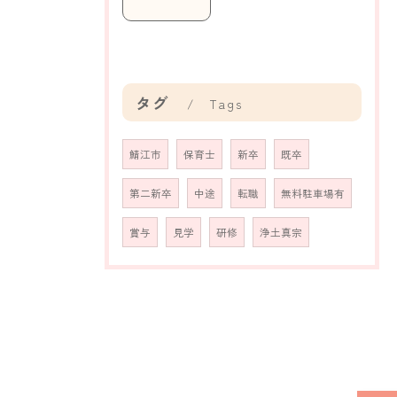
タグ
Tags
鯖江市
保育士
新卒
既卒
第二新卒
中途
転職
無料駐車場有
賞与
見学
研修
浄土真宗