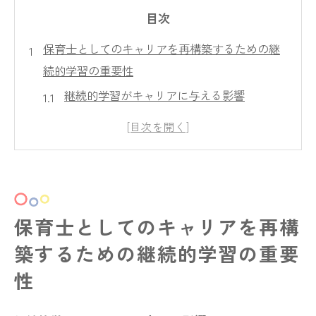
目次
保育士としてのキャリアを再構築するための継
続的学習の重要性
継続的学習がキャリアに与える影響
再構築を可能にする学びの戦略
保育士の未来を築く学習の枠組み
キャリア強化における継続的学習の役割
学びを通じたキャリアの再設計
未来志向の保育士に必要な学習姿勢
保育士としてのキャリアを再構
学び続ける保育士が子どもたちに与える影響と
築するための継続的学習の重要
未来
性
学習を通じた子どもたちの成長支援
学びがもたらす教育的影響