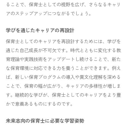
学びを実践に活かす方法と例
ることで、保育士としての視野を広げ、さらなるキャリ
価値の最大化を目指す継続的学習
アのステップアップにつながるでしょう。
学びによって得た価値の活用戦略
学びを通じたキャリアの再設計
新たな価値創造を可能にする学習法
保育士としてのキャリアを再設計するためには、学びを
保育士が学習で築く新たな実践力
通じた自己成長が不可欠です。時代とともに変化する教
保育士のプロフェッショナリズムを支える学び
育理論や実践技術をアップデートし続けることで、新た
の力
な保育環境に対応できる力を養うことができます。例え
学びが保育士の専門性を強化する
ば、新しい保育プログラムの導入や異文化理解を深める
プロフェッショナリズムと学習の関係性
ことで、保育の幅が広がり、キャリアの多様性が増しま
学びの力が支える保育士の信頼性
す。継続的な学びが、保育士としてのキャリアをより豊
専門家としての学びの意義
かで意義あるものにするのです。
学びを通じたプロフェッショナルな成長
未来志向の保育士に必要な学習姿勢
学びの力が生む保育士の未来の姿