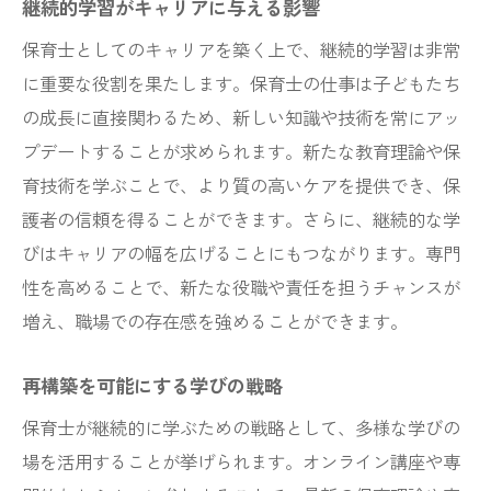
継続的学習がキャリアに与える影響
未来の子どもたちに示す学びの姿勢
保育士としてのキャリアを築く上で、継続的学習は非常
保育士のスキル向上と児童への貢献
に重要な役割を果たします。保育士の仕事は子どもたち
学びの継続が生む保育の質向上
の成長に直接関わるため、新しい知識や技術を常にアッ
プデートすることが求められます。新たな教育理論や保
未来を見据えた保育の新しい可能性
育技術を学ぶことで、より質の高いケアを提供でき、保
専門家による保育士研修がもたらすスキルアッ
護者の信頼を得ることができます。さらに、継続的な学
プのチャンス
びはキャリアの幅を広げることにもつながります。専門
研修が提供する新たなスキルの獲得
性を高めることで、新たな役職や責任を担うチャンスが
専門家の知識を活かした実践的学び
増え、職場での存在感を強めることができます。
スキルアップを促進する研修制度
研修参加による職能開発の展望
再構築を可能にする学びの戦略
専門家から学ぶ最新技術の導入
保育士が継続的に学ぶための戦略として、多様な学びの
研修が拓く保育士の新境地
場を活用することが挙げられます。オンライン講座や専