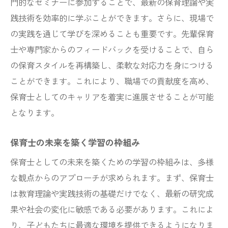
新しい教育理論を取り入れた先進的な保育士の
門的なセミナーに参加することで、最新の保育理論や実
育成法
践技術を効率的に学ぶことができます。さらに、現場で
の実践を通じて学びを深めることも重要です。先輩保育
先進的理論が育む保育士の成長
士や専門家からのフィードバックを受けることで、自ら
新理論を活用した保育実践の事例
の保育スタイルを再構築し、柔軟な対応力を身につける
教育理論の革新がもたらす育成効果
ことができます。これにより、職場での貢献度を高め、
理論を活かした実践的育成アプローチ
保育士としてのキャリアを着実に進展させることが可能
新理論と保育実務の融合
となります。
理論を基盤とした育成プログラムの設計
保育士の視点から見た継続的学習の価値とは
保育士の未来を築く学習の枠組み
継続的学習が保育士にもたらす価値
保育士としての未来を築くための学習の枠組みは、多様
学び続けることの意義とその実践
な観点からのアプローチが求められます。まず、保育士
は教育理論や実践技術の基礎だけでなく、最新の研究成
保育士の視点で捉える学習の重要性
果や社会の変化に敏感である必要があります。これによ
視点を広げる継続的学習のプロセス
り、子どもたちに最適な環境を提供できるようになりま