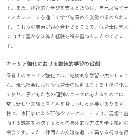
保育士が考える学びの醍醐味
す。また、継続的な学びを支えるために、自己反省やデ
学びの価値を高めるクリティカルシンキン
ィスカッションを通じて学びを深める姿勢が求められま
グ
す。これらの要素が組み合わさることで、保育士は未来
地域社会と連携する保育士活動の未来像
に向けて豊かな知識と経験を積み重ねることができま
地域連携が保育士にもたらす新たな視点
す。
未来を見据えた地域活動の展望
キャリア強化における継続的学習の役割
地域社会との協力による保育の向上
地域資源を活用した保育士の役割
保育士のキャリア強化には、継続的な学習が欠かせませ
ん。現代社会における保育士の役割はますます多様化し
未来に向けた地域との連携戦略
ており、子どもたちの個別のニーズに応えるためには、
地域社会との協働で創る未来の保育
常に新しい知識とスキルを身につける必要があります。
保育士が継続的学習で得る新たな価値とその活
特に、専門家による研修やワークショップは、現場で直
用法
面する課題を解決するための具体的な方法を学ぶ絶好の
学習がもたらす新しい価値の発見
機会です。また、仲間との交流を通じて異なる視点を得