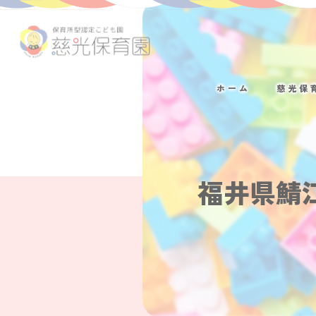
ホーム
慈光保
福井県鯖