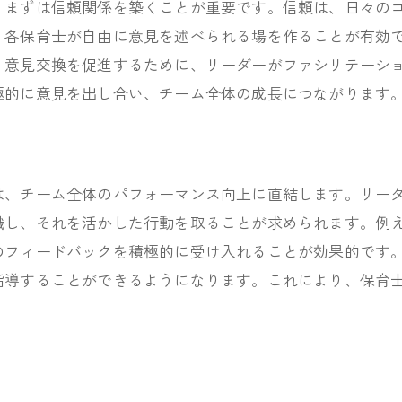
、まずは信頼関係を築くことが重要です。信頼は、日々の
保育士が心掛けるべき対話術
、各保育士が自由に意見を述べられる場を作ることが有効
保育現場での円滑な話し合い法
、意見交換を促進するために、リーダーがファシリテーシ
保育士間の誤解を防ぐ技術
極的に意見を出し合い、チーム全体の成長につながります
保育士が使えるコミュニケーションツール
保育士のための対話スキル向上法
チームコミュニケーションの改善策
は、チーム全体のパフォーマンス向上に直結します。リー
福井県で保育士がチームを強化する方法
識し、それを活かした行動を取ることが求められます。例
地域特性を活かした保育士連携
のフィードバックを積極的に受け入れることが効果的です
福井県の保育士交流の魅力
指導することができるようになります。これにより、保育
保育士チームの強化に役立つ研修
福井県の保育士協力活動事例
保育士の意見交換を活かす場
福井県での保育士交流イベント