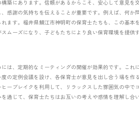
保育士間の信頼関係を築く方法
の構築にあります。信頼があるからこそ、安心して意見を
し、感謝の気持ちを伝えることが重要です。例えば、何か
神明町での保育士交流イベント
られます。福井県鯖江市神明町の保育士たちも、この基本
保育士が地域に根ざす意義
がスムーズになり、子どもたちにより良い保育環境を提供
鯖江市で保育士が協力する方法
保育士間の情報共有の重要性
保育士が連携するための工夫
めには、定期的なミーティングの開催が効果的です。これ
鯖江市内の保育士チーム活動
一度の定例会議を設け、各保育士が意見を出し合う場を作
保育士同士の連携を深める秘訣
ーヒーブレイクを利用して、リラックスした雰囲気の中で
地域コミュニティを活用した協力
みを通じて、保育士たちはお互いの考えや感情を理解し合
保育士が集まる定期ミーティング
保育士としての信頼関係を築くには
信頼できる保育士の特徴とは
保育士間の信頼関係の要素