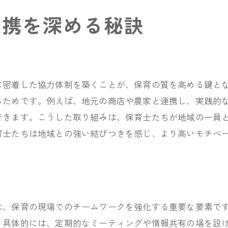
保育士の団結力を高めるヒント
連携を深める秘訣
保育士の絆を深める方法
団結力を高める保育士の心得
保育士チームの結束を強化するには
に密着した協力体制を築くことが、保育の質を高める鍵と
共同作業を通じた団結力向上策
るためです。例えば、地元の商店や農家と連携し、実践的
保育士の団結を促進するアクティビティ
できます。こうした取り組みは、保育士たちが地域の一員
保育士が一丸となるための取り組み
育士たちは地域との強い結びつきを感じ、より高いモチベ
は、保育の現場でのチームワークを強化する重要な要素で
。具体的には、定期的なミーティングや情報共有の場を設