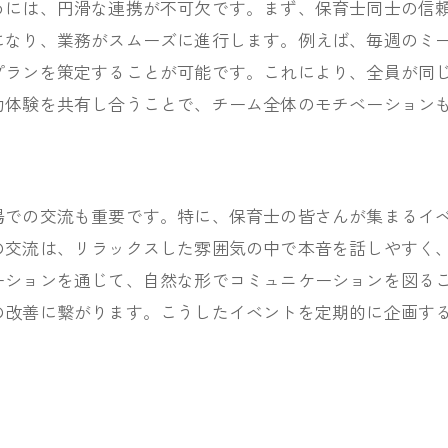
めには、円滑な連携が不可欠です。まず、保育士同士の信
保育士コミュニケーションの基本
になり、業務がスムーズに進行します。例えば、毎週のミ
保育士の信頼を得るための努力
プランを策定することが可能です。これにより、全員が同
保育士間の信頼を深める交流法
功体験を共有し合うことで、チーム全体のモチベーション
信頼される保育士になるために
神明町での保育士チームの連携術
保育士チームの協力体制を築く
場での交流も重要です。特に、保育士の皆さんが集まるイ
チームの連携を深める具体策
の交流は、リラックスした雰囲気の中で本音を話しやすく
神明町の保育士の連携事例
ーションを通じて、自然な形でコミュニケーションを図る
の改善に繋がります。こうしたイベントを定期的に企画す
保育士チームミーティングの活用
チーム連携を促進する日常的工夫
地域密着の保育士協力モデル
保育現場での効果的なコミュニケーション