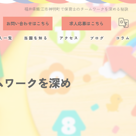
福井県鯖江市神明町で保育士のチームワークを深める秘訣
お問い合わせはこちら
求人応募はこちら
人一覧
当園を知る
アクセス
ブログ
コラム
正社員
残業少なめ
ムワークを深め
完全週休2日制
アットホーム
福利厚生