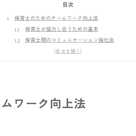
目次
保育士のためのチームワーク向上法
保育士が協力し合うための基本
保育士間のコミュニケーション強化法
保育士チームの円滑な連携術
チームワーク向上に役立つイベント
保育士の意見交換を活発化させるには
保育士のリーダーシップ力を磨く
神明町で保育士が連携を深める秘訣
ームワーク向上法
地域密着の保育士協力体制
保育士が支え合う神明町の環境
地域と連携した保育士の働き方