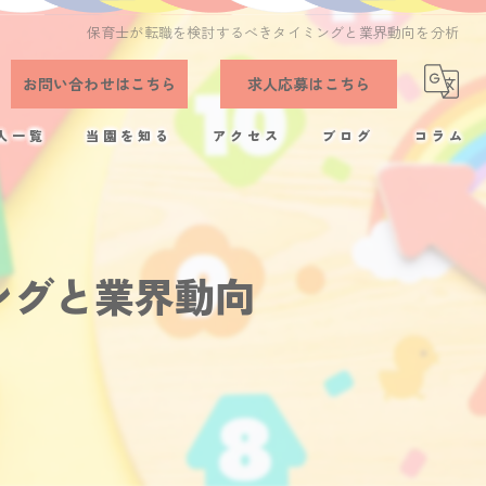
保育士が転職を検討するべきタイミングと業界動向を分析
お問い合わせはこちら
求人応募はこちら
人一覧
当園を知る
アクセス
ブログ
コラム
正社員
残業少なめ
ングと業界動向
完全週休2日制
アットホーム
福利厚生