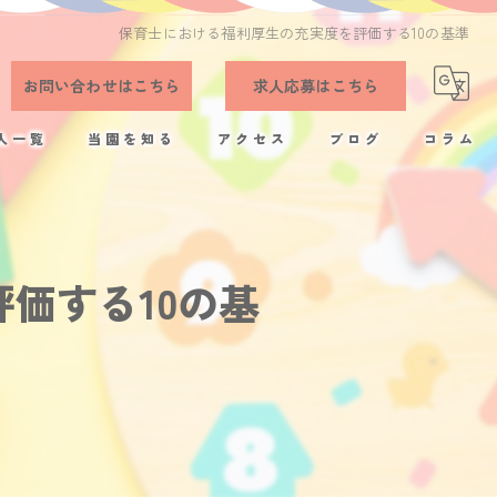
保育士における福利厚生の充実度を評価する10の基準
お問い合わせはこちら
求人応募はこちら
人一覧
当園を知る
アクセス
ブログ
コラム
正社員
残業少なめ
価する10の基
完全週休2日制
アットホーム
福利厚生