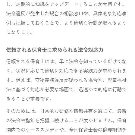
児童福祉法と保育士の責任範囲の整理方法
し、定期的に知識をアップデートすることが大切です。
保育士の児童福祉法遵守が子どもに与える
法令違反が発生した場合の相談窓口や、具体的な対応事
影響
例も把握しておくことで、より適切な行動が取れるよう
保育士の責任を果たすための児童福祉法活
になります。
用術
信頼される保育士に求められる法令対応力
児童福祉法の最新動向と保育士の役割変化
信頼される保育士には、単に法令を知っているだけでな
守秘義務違反の事例から学ぶ注意点
く、状況に応じて適切に対応できる実践力が求められま
保育士 守秘義務違反の実際の事例と教訓
す。例えば、守秘義務違反が疑われる場合や、児童福祉
守秘義務違反を防ぐ保育士の確認ポイント
法に基づく対応が必要な場面で、迅速かつ的確に行動で
保育士 守秘義務違反が招くリスクと対応策
きることが重要です。
保育士が事例から学ぶ守秘義務意識の高め
そのためには、日常的な研修や情報共有を通じて、最新
方
の法令や指針を把握し続けることが欠かせません。保育
守秘義務違反時の保育士の正しい行動指針
園内でのケーススタディや、全国保育士会の倫理綱領チ
倫理綱領を活かした保育士の日常対応