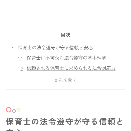
目次
保育士の法令遵守が守る信頼と安心
保育士に不可欠な法令遵守の基本理解
信頼される保育士に求められる法令対応力
保育士の法令遵守が保育現場の安心を支え
る理由
保育士と保護者の信頼関係を築く法令知識
法令遵守が保育士に与える日常業務への影
響
保育士の法令遵守が守る信頼と
守秘義務を徹底する保育士の実践策