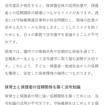
革
法令違反が発生すると、保育園全体の信用失墜や、保護
者との信頼関係の崩壊につながるリスクがあります。過
保育士 信用失墜防止のための日常の工夫
去には守秘義務違反事例が社会問題化し、現場の改善が
信用失墜行為を未然に防ぐ保育士の心得
求められたケースも存在します。こうしたリスクを防ぐ
ためにも、日々の業務で法令遵守を意識することが不可
欠です。
現場では、園内での情報共有や定期的な研修を通じて、
全職員が一丸となって法令遵守に取り組む姿勢が大切で
す。これにより、子ども・保護者・地域社会からの信頼
を獲得し、安定した保育環境の維持につながります。
保育士と保護者の信頼関係を築く法令知識
保育士と保護者の間に強い信頼関係を築くためには、法
令知識の活用が不可欠です。守秘義務をはじめとする個