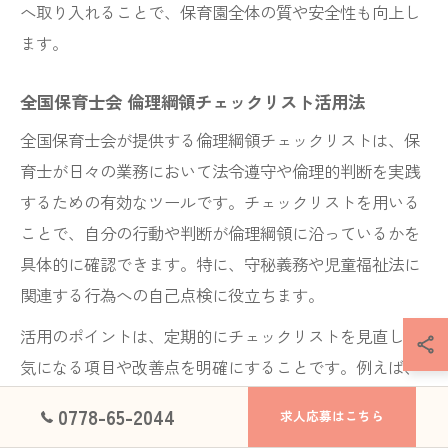
へ取り入れることで、保育園全体の質や安全性も向上し
ます。
全国保育士会 倫理綱領チェックリスト活用法
全国保育士会が提供する倫理綱領チェックリストは、保
育士が日々の業務において法令遵守や倫理的判断を実践
するための有効なツールです。チェックリストを用いる
ことで、自分の行動や判断が倫理綱領に沿っているかを
具体的に確認できます。特に、守秘義務や児童福祉法に
関連する行為への自己点検に役立ちます。
活用のポイントは、定期的にチェックリストを見直し、
気になる項目や改善点を明確にすることです。例えば、
保育所保育指針との照らし合わせや、実際に起こった守
0778-65-2044
求人応募はこちら
秘義務違反事例を想定してシミュレーションを行うと、