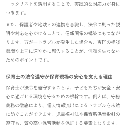
ェックリストを活用することで、実践的な対応力が身に
保育士の倫理綱領が日常業務に果たす役割
つきます。
全国保育士会 倫理綱領チェックリスト活用
また、保護者や地域との連携を意識し、法令に則った説
法
明や対応を心がけることで、信頼関係の構築にもつなが
保育士が倫理綱領を現場で実践するポイン
ります。万が一トラブルが発生した場合も、専門の相談
ト
機関や上司に速やかに報告することが、信頼を失わない
倫理綱領と保育士の信頼構築の関係性
ためのポイントです。
保育士が倫理綱領を守るための自己点検方
保育士の法令遵守が保育現場の安心を支える理由
法
保育現場で信用失墜行為を防ぐ秘訣
保育士が法令を遵守することは、子どもたちが安全・安
心に過ごせる環境を守るための根幹です。例えば、守秘
保育士 信用失墜行為の禁止が必要な理由
義務の徹底により、個人情報流出によるトラブルを未然
保育士 信用失墜行為 事例から学ぶリスク回
に防ぐことができます。児童福祉法や保育所保育指針の
避
遵守も、質の高い保育活動を保証する要素となります。
保育士が信用失墜行為を防ぐための意識改