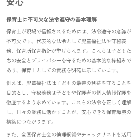
安心
保育士が守秘義務を徹底するための工夫と
意識
保育士に不可欠な法令遵守の基本理解
保育士 守秘義務の範囲と現場での具体的対
保育士が現場で信頼されるためには、法令遵守の意識が
応
不可欠です。代表的な法令として児童福祉法や守秘義
保育士が守秘義務違反を防ぐための日常習
務、保育所保育指針が挙げられます。これらは子どもた
慣
ちの安全とプライバシーを守るための基本的な枠組みで
保育士 守秘義務違反に備える相談先の選び
あり、保育士としての責務を明確に示しています。
方
例えば、児童福祉法は子どもの最善の利益を守ることを
保育士が守秘義務を守るためのチーム連携
目的とし、守秘義務は子どもや保護者の個人情報保護を
術
徹底するよう求めています。これらの法令を正しく理解
児童福祉法に基づく保育士の責任とは
し、日々の業務に活かすことが、安心できる保育環境の
保育士が理解すべき児童福祉法の基本ポイ
構築につながります。
ント
また、全国保育士会の倫理綱領やチェックリストも活用