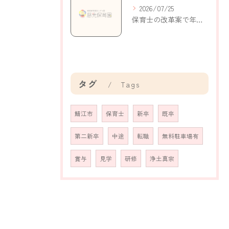
2026/07/25
保育士の改革案で年収アップと働きやすさを実現する新制度の活用ポイント
タグ
Tags
鯖江市
保育士
新卒
既卒
第二新卒
中途
転職
無料駐車場有
賞与
見学
研修
浄土真宗