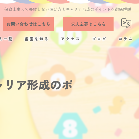
保育士求人で失敗しない選び方とキャリア形成のポイントを徹底解説
お問い合わせはこちら
求人応募はこちら
人一覧
当園を知る
アクセス
ブログ
コラム
正社員
残業少なめ
ャリア形成のポ
完全週休2日制
アットホーム
福利厚生