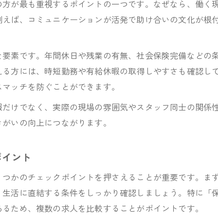
保育士求人(パート)も視野に入れる転職戦略
の方が最も重視するポイントの一つです。なぜなら、働く
例えば、コミュニケーションが活発で助け合いの文化が根
キャリアアップを目指す保育士が意識したい求人選び
。
キャリアアップ志向の保育士求人選び方ガイド
な要素です。年間休日や残業の有無、社会保険完備などの
保育士求人で成長できる環境を見極める方法
える方には、時短勤務や有給休暇の取得しやすさも確認し
保育士求人とスキルアップ支援制度の重要性
スマッチを防ぐことができます。
保育士求人選びで将来のビジョンを描くには
報だけでなく、実際の現場の雰囲気やスタッフ同士の関係
保育士求人でキャリア形成に役立つ条件とは
きがいの向上につながります。
ワークライフバランス重視の保育士求人を探すコツ
保育士求人で叶える理想のワークライフバランス
ポイント
保育士求人選びで働きやすさを実感する工夫
くつかのチェックポイントを押さえることが重要です。ま
保育士求人(パート)を活用した柔軟な働き方
生活に直結する条件をしっかり確認しましょう。特に「保育
保育士求人サイトおすすめ情報で職場比較
あるため、複数の求人を比較することがポイントです。
保育士求人の勤務時間と休日制度を確認