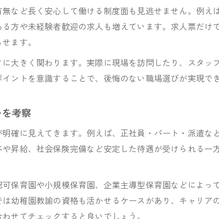
有無など長く安心して働ける制度面も見逃せません。例え
転職成功へ導く保育士求人情報の活用法
ある方や未経験者歓迎の求人も増えています。求人票だけ
保育士求人情報の見方と活用テクニック
らせます。
保育士求人比較で転職成功率を高める方法
さに大きく関わります。実際に現場を訪問したり、スタッ
保育士求人サイトおすすめ活用術を伝授
ポイントを意識することで、後悔のない職場選びが実現で
保育士求人の応募前に確認すべき情報とは
保育士求人で転職活動を有利に進めるコツ
いを考察
長く働ける保育士求人に共通する特徴とは
が明確に見えてきます。例えば、正社員・パート・派遣な
長く続く保育士求人の共通ポイントを解説
与や昇給、社会保険完備など安定した待遇が受けられる一
保育士求人で定着率の高い職場を選ぶコツ
保育士求人選びで重要な人間関係や雰囲気
認可保育園や小規模保育園、企業主導型保育園などによっ
保育士求人の離職率や働きやすさを見極める
では幼稚園教諭の資格も活かせるケースがあり、キャリア
保育士求人選択で長期安定を目指す方法
合わせてチェックすると良いでしょう。