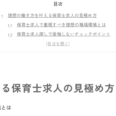
目次
理想の働き方を叶える保育士求人の見極め方
保育士求人で重視すべき理想の職場環境とは
保育士求人探しで後悔しないチェックポイント
保育士求人の比較で見える働き方の違いを考察
保育士求人選びで自分らしい働き方を実現する
保育士求人サイトおすすめ活用法と見極め方
自分に合う保育士求人を選ぶための基本ポイント
保育士求人で自分に合う園の探し方を解説
える保育士求人の見極め方
保育士求人選びの基本と自己分析のコツ
保育士求人選択で重視すべき条件整理方法
境とは
保育士求人で見落としがちな待遇や福利厚生