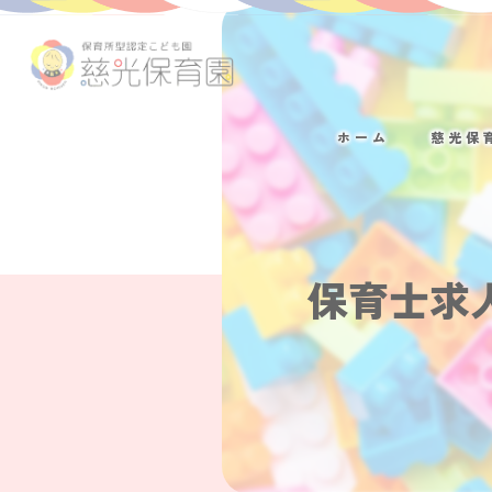
ホーム
慈光保
保育士求