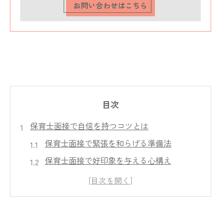
お問い合わせはこちら
目次
保育士面接で自信を持つコツとは
保育士面接で緊張を和らげる準備法
保育士面接で好印象を与える心構え
保育士面接で自分らしさを伝える秘訣
保育士面接合格へ面接対策の基本ポイント
保育士面接の聞かれることを想定した練習