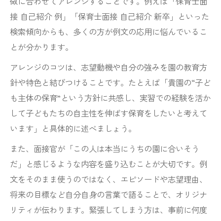
徴に合わせてアレンジすることです。例えば「保育士面
接 自己紹介 例」「保育士面接 自己紹介 新卒」といった
検索傾向からも、多くの方が例文の応用に悩んでいるこ
とが分かります。
アレンジのコツは、志望動機や自分の強みを園の教育方
針や特色と結びつけることです。たとえば「貴園の“子ど
も主体の保育”という方針に共感し、実習での経験を活か
して子どもたちの自主性を伸ばす保育をしたいと考えて
います」と具体的に述べましょう。
また、面接官が「この人は本当にうちの園に合いそう
だ」と感じるような内容を盛り込むことが大切です。例
文をそのまま使うのではなく、エピソードや志望理由、
将来の目標など自分自身の言葉で語ることで、オリジナ
リティが伝わります。緊張してしまう方は、事前に何度