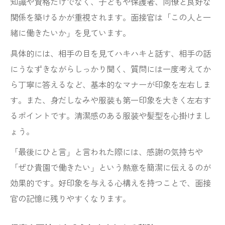
知識や資格だけでなく、子どもや保護者、同僚と良好な
新卒保育士面接の質問新卒ならではの注意
関係を築けるかが重視されます。面接官は「この人と一
点
緒に働きたいか」を見ています。
新卒保育士面接で経験不足を補う自己PR術
具体的には、相手の目を見てハキハキと話す、相手の話
逆質問で伝える保育士の熱意と適応力
にうなずきながらしっかり聞く、質問には一度考えてか
保育士面接逆質問で熱意をアピールする方
ら丁寧に答えるなど、基本的なマナーが印象を左右しま
法
す。また、身だしなみや服装も第一印象を大きく左右す
保育士面接逆質問例からみる効果的な質問
るポイントです。清潔感のある服装や髪型を心掛けまし
保育士面接逆質問で適応力を伝えるコツ
ょう。
保育士面接逆質問で印象を高めるポイント
「最後にひと言」と言われた際には、感謝の気持ちや
保育士面接逆質問で園への理解度を示す方
「ぜひ貴園で働きたい」という熱意を簡潔に伝えるのが
法
効果的です。好印象を与える心構えを持つことで、面接
官の記憶に残りやすくなります。