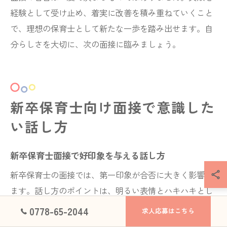
経験として受け止め、着実に改善を積み重ねていくこと
で、理想の保育士として新たな一歩を踏み出せます。自
分らしさを大切に、次の面接に臨みましょう。
新卒保育士向け面接で意識した
い話し方
新卒保育士面接で好印象を与える話し方
新卒保育士の面接では、第一印象が合否に大きく影響し
ます。話し方のポイントは、明るい表情とハキハキとし
た声、そして相手の目を見るアイコンタクトです。緊張
0778-65-2044
求人応募はこちら
してしまいがちな場面でも、落ち着いた態度を心がけ、