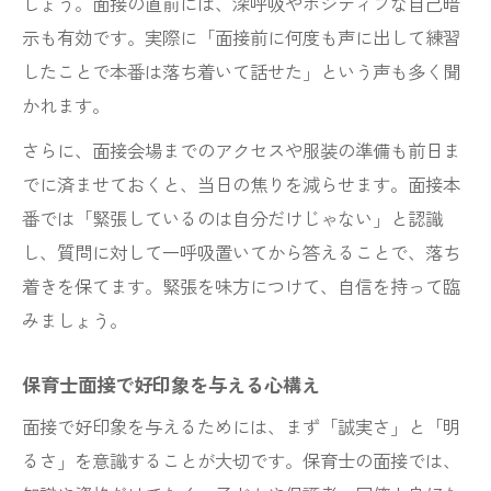
しょう。面接の直前には、深呼吸やポジティブな自己暗
保育士面接で自己紹介が与える第一印象
示も有効です。実際に「面接前に何度も声に出して練習
保育士面接自己紹介で避けるべきNG例
したことで本番は落ち着いて話せた」という声も多く聞
もし面接で落ちた時の原因を考える視点
かれます。
保育士面接で落ちた時の主な原因とは
さらに、面接会場までのアクセスや服装の準備も前日ま
保育士面接落ちた経験から学ぶ改善策
でに済ませておくと、当日の焦りを減らせます。面接本
保育士面接での失敗を次に活かす方法
番では「緊張しているのは自分だけじゃない」と認識
保育士面接で落ちた後の見直しポイント
し、質問に対して一呼吸置いてから答えることで、落ち
保育士面接落ちた理由分析と再挑戦のヒン
着きを保てます。緊張を味方につけて、自信を持って臨
ト
みましょう。
新卒保育士向け面接で意識したい話し方
保育士面接で好印象を与える心構え
新卒保育士面接で好印象を与える話し方
面接で好印象を与えるためには、まず「誠実さ」と「明
新卒保育士面接質問に自信を持つ回答法
るさ」を意識することが大切です。保育士の面接では、
新卒保育士面接で心掛けたい伝え方の工夫