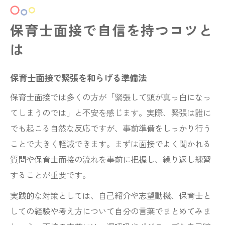
法
よく聞かれる保育士面接質問への対応術
保育士面接で自信を持つコツと
保育士面接でよく聞かれる質問と答え方
は
保育士面接質問はありませんか例文の活用
法
保育士面接で緊張を和らげる準備法
保育士面接で評価される具体的な回答例
保育士面接では多くの方が「緊張して頭が真っ白になっ
保育士面接の質問意図を読み取るコツ
てしまうのでは」と不安を感じます。実際、緊張は誰に
保育士面接で経験を伝える際の注意点
でも起こる自然な反応ですが、事前準備をしっかり行う
ことで大きく軽減できます。まずは面接でよく聞かれる
自己紹介が印象UPに繋がる面接ポイント
質問や保育士面接の流れを事前に把握し、繰り返し練習
保育士面接で印象に残る自己紹介の作り方
することが重要です。
保育士面接自己紹介で強みを伝える方法
実践的な対策としては、自己紹介や志望動機、保育士と
保育士面接自己紹介例文をアレンジするコ
しての経験や考え方について自分の言葉でまとめてみま
ツ