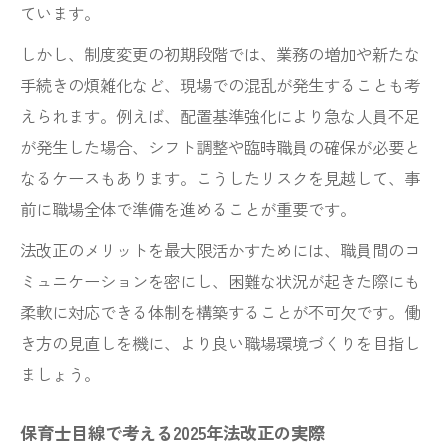
ています。
保育士現場が知るべき配置基準見直しの実
務
しかし、制度変更の初期段階では、業務の増加や新たな
手続きの煩雑化など、現場での混乱が発生することも考
保育士法改正に伴う配置基準と現場対応策
えられます。例えば、配置基準強化により急な人員不足
保育士配置基準変更が働き方に与える影響
が発生した場合、シフト調整や臨時職員の確保が必要と
点
なるケースもあります。こうしたリスクを見越して、事
前に職場全体で準備を進めることが重要です。
法改正のメリットを最大限活かすためには、職員間のコ
ミュニケーションを密にし、困難な状況が起きた際にも
柔軟に対応できる体制を構築することが不可欠です。働
き方の見直しを機に、より良い職場環境づくりを目指し
ましょう。
保育士目線で考える2025年法改正の実際