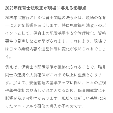
保育士が押さえるべき児童福祉法改正の要
2025年保育士法改正が現場に与える影響点
点
2025年に施行される保育士関連の法改正は、現場の保育
児童福祉法改正2025年の注目ポイントを紹
士に大きな影響を及ぼします。特に児童福祉法改正のポ
介
イントとして、保育士の配置基準や安全管理強化、資格
保育士現場で活きる児童福祉法改正の理解
要件の見直しなどが挙げられます。これにより、現場で
法
は日々の業務内容や運営体制に変化が求められるでしょ
令和6年児童福祉法改正と保育士実務の関連
う。
性
例えば、保育士の配置基準が厳格化されることで、職員
児童福祉法改正を保育士が理解するメリッ
同士の連携や人員確保がこれまで以上に重要となりま
ト
す。加えて、安全管理の基準アップに伴い、日々の点検
保育士試験における法改正の最新範囲
や報告体制の見直しが必要となるため、保育園運営にも
保育士試験で問われる法改正2025年の範囲
影響が及ぶ可能性があります。現場では新しい基準に沿
ったマニュアルや研修の導入が不可欠です。
保育士試験の法改正問題対策ポイントまと