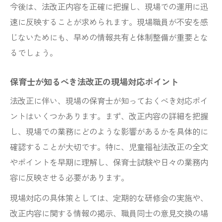
め
今後は、法改正内容を正確に把握し、現場での運用に迅
2026年保育士試験へ向けた法改正の準備法
速に反映することが求められます。現場職員が不安を感
児童福祉法改正が保育士試験に及ぼす影響
じないためにも、早めの情報共有と体制整備が重要とな
点
るでしょう。
保育士が知るべき最新法改正と試験対策
保育士が知るべき法改正の現場対応ポイント
働き方に影響する保育士法改正の要点
法改正に伴い、現場の保育士が知っておくべき対応ポイ
保育士の働き方改革と法改正の重要ポイン
ントはいくつかあります。まず、改正内容の詳細を把握
ト
し、現場での業務にどのような影響があるかを具体的に
法改正による保育士の労働環境改善の波及
確認することが大切です。特に、児童福祉法改正の全文
保育士目線で考える働き方への法改正影響
やポイントを早期に理解し、保育士試験や日々の業務内
保育士配置基準見直しが働き方に与える変
容に反映させる必要があります。
化
現場対応の具体策としては、定期的な研修会の実施や、
法改正を活かした保育士の働きやすい環境
改正内容に関する情報の掲示、職員同士の意見交換の場
作り