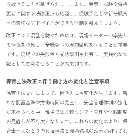
を設けることが挙げられます。また、保育士試験や資格
保育現場で求められる安全管理の新基準
更新に関する法改正点も確認し、受験予定者や新任職員
保育士法改正で強化される安全管理のポイ
への適切なアドバイスができる体制を整えましょう。
ント
改正による混乱を防ぐためには、現場リーダーが率先し
保育士が実践できる新しい安全管理基準と
て情報を収集し、全職員への周知徹底を図ることが重要
は
です。現場での失敗例や成功事例も共有し、実践的な知
保育士の法改正を踏まえた事故防止対策
識として定着させることが効果的です。
現場で役立つ保育士法改正後の安全管理術
保育士法改正に伴う働き方の変化と注意事項
子どもの安全を守るための保育士法改正対
応
保育士法改正によって、働き方にも変化が生じます。新
法改正を受けた保育士配置基準の見直し
たな配置基準や労働時間の見直し、安全管理体制の強化
が求められる中、現場では柔軟なシフト管理や休憩制度
保育士配置基準は法改正でどう変化するの
の見直しが不可欠となります。これらの変化により、保
か
育士一人ひとりの負担軽減と職場環境の改善が期待され
法改正後の保育士配置基準のポイント解説