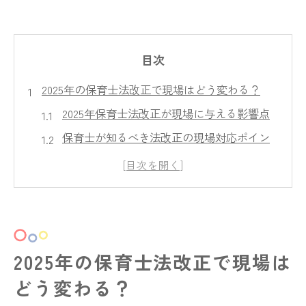
目次
2025年の保育士法改正で現場はどう変わる？
2025年保育士法改正が現場に与える影響点
保育士が知るべき法改正の現場対応ポイン
ト
保育士法改正に伴う働き方の変化と注意事
項
保育士目線で考える2025年法改正の実際
現場の保育士が直面する法改正後の課題と
2025年の保育士法改正で現場は
は
どう変わる？
注目の児童福祉法改正ポイントを解説