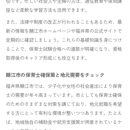
切です。忙しい社会人や主婦の方は、通信教育や夜間講
合格体験談に学ぶ通信教育の活用ポイント
座など柔軟な学習方法も活用できます。
資格取得に向けた学習計画の立て方を解説
また、法律や制度の改正が行われることもあるため、最
保育士資格合格のための学習スケジュール
新の情報を鯖江市ホームページや福井県の公式サイトで
作成法
定期的に確認しましょう。これらの基礎知識を身につけ
過去問や模擬試験の活用ポイントを紹介
ることで、保育士試験合格への道筋が明確になり、資格
仕事と家庭を両立しやすい計画の立て方
取得後のキャリア形成にも役立ちます。
通信講座の学習サポートを最大限活用しよ
う
鯖江市の保育士確保策と地元需要をチェック
保育士試験2回合格に向けた対策と心構え
福井県鯖江市では、少子化や女性の社会進出により保育
地域密着で叶える保育士への第一歩
士の需要が年々高まっています。市としても保育士確保
のためのさまざまな対策を講じており、地元就職を希望
鯖江市の地域特性を活かした保育士講座の
する方にとって有利な環境が整いつつあります。たとえ
選択
ば、地域独自の補助金や就労支援策が用意されているケ
地元の子育て支援と保育環境を知ろう