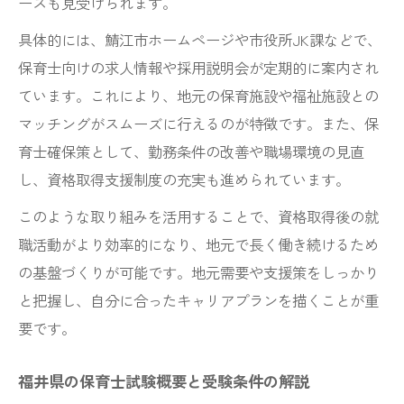
ースも見受けられます。
地域密着型の保育士就職活動の進め方
具体的には、鯖江市ホームページや市役所JK課などで、
保育士確保策を活用したキャリア形成
保育士向けの求人情報や採用説明会が定期的に案内され
地域情報を取り入れた面接対策の工夫
ています。これにより、地元の保育施設や福祉施設との
保育士試験合格のために押さえたい勉強法
マッチングがスムーズに行えるのが特徴です。また、保
保育士試験に必要な勉強法とコツを解説
育士確保策として、勤務条件の改善や職場環境の見直
合格率アップを目指す効果的な学習方法
し、資格取得支援制度の充実も進められています。
筆記8科目対策に役立つ過去問活用術
このような取り組みを活用することで、資格取得後の就
実技試験対策を通信講座で進めるポイント
職活動がより効率的になり、地元で長く働き続けるため
モチベーション維持のための工夫や習慣
の基盤づくりが可能です。地元需要や支援策をしっかり
と把握し、自分に合ったキャリアプランを描くことが重
要です。
福井県の保育士試験概要と受験条件の解説