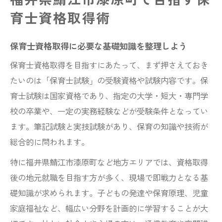
保育士講座を効率よく活用するための工夫
育士資格取得術
保育士講座のカリキュラム活用術と学習計
画
保育士資格取得に必要な基礎知識を整理しよう
通信講座と通学講座の違いを徹底比較
保育士資格取得を目指すにあたって、まず押さえておき
福井県の保育士補助金や支援策の活かし方
たいのは「保育士試験」の受験資格や試験内容です。保
働きながら学ぶ保育士の時間管理術
育士試験は国家資格であり、指定の大学・短大・専門学
保育士予備校や対策講座の効果的な選び方
校の卒業や、一定の実務経験などが受験条件となってい
ます。筆記試験と実技試験があり、保育の知識や技術が
忙しい日々に通信講座で両立する学び方
総合的に問われます。
保育士資格取得を叶える通信講座の特長と
は
特に福井県鯖江市漆原町など地方エリアでは、資格取得
後の地元就職を目指す方が多く、現場で即戦力となる基
通信講座で仕事や家事と両立するコツ
礎知識が求められます。子どもの発達や保育原理、児童
スマホやeラーニングを活用した隙間学習法
家庭福祉など、幅広い分野を計画的に学習することが大
通信講座の標準学習期間や進め方の実例