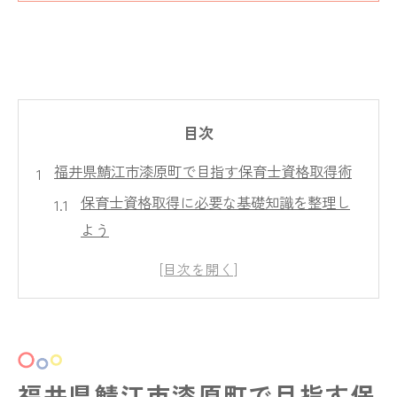
目次
福井県鯖江市漆原町で目指す保育士資格取得術
保育士資格取得に必要な基礎知識を整理し
よう
鯖江市の保育士確保策と地元需要をチェッ
ク
福井県の保育士試験概要と受験条件の解説
保育士講座選びで押さえるべきポイント
資格取得後の地元就職成功の秘訣とは
福井県鯖江市漆原町で目指す保