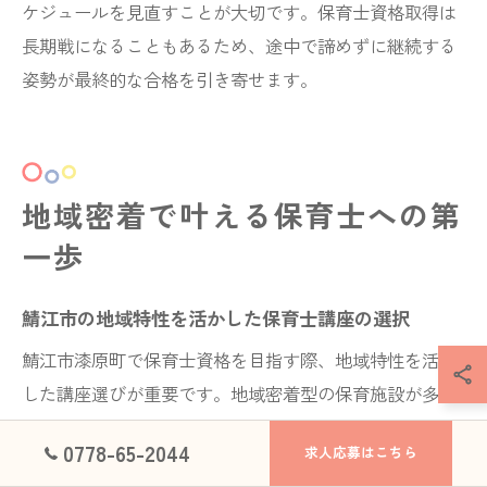
ケジュールを見直すことが大切です。保育士資格取得は
長期戦になることもあるため、途中で諦めずに継続する
姿勢が最終的な合格を引き寄せます。
地域密着で叶える保育士への第
一歩
鯖江市の地域特性を活かした保育士講座の選択
鯖江市漆原町で保育士資格を目指す際、地域特性を活か
した講座選びが重要です。地域密着型の保育施設が多い
鯖江市では、自然や伝統文化を取り入れた保育実践が求
0778-65-2044
求人応募はこちら
められるため、講座もこれらに対応した内容を持つもの