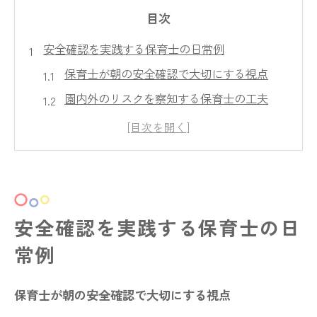
目次
安全確認を実践する保育士の日常例
保育士が朝の安全確認で大切にする視点
園内外のリスクを察知する保育士の工夫
保育士同士で行う安全確認の連携方法
日々の保育士が意識する事故防止対策
保護者との連携を深める保育士の安全確認
保育現場で重視される安心な環境作り
安全確認を実践する保育士の日
保育士が作る安心な園内環境のポイント
子どもが安心できる保育士の声かけや態度
常例
公共施設と協力した保育士の安全対策事例
保育士が朝の安全確認で大切にする視点
保育士が実践する園庭の危険箇所確認法