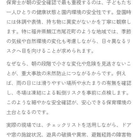
保育士と鯖江市職員の連携が生む安全性
保育士が朝の安全確認で最も重視するのは、子どもたち
一人ひとりの健康状態と園内環境の安全性です。登園時
尾花町ならではの保育士の安全対策術
には体調や表情、持ち物に異変がないかを丁寧に観察し
尾花町の保育士が心がける地域特有の安全
ます。特に福井県鯖江市尾花町のような地域では、季節
管理
の気候や自然環境の変化も考慮しながら、日々異なるリ
保育士が地域行事で実践する安全確認の工
スクへ目を向けることが求められます。
夫
なぜなら、朝の段階で小さな変化や危険を見逃さないこ
地域資源を活用した保育士の見守り体制
とが、重大事故の未然防止につながるからです。例え
公民館や公共施設と連携する保育士の工夫
ば、雨の日には滑りやすい場所や水たまりの有無を確認
地域の声を反映した保育士の安全対策例
し、冬場は凍結による転倒リスクを事前に点検します。
保育士目線で考える子どもの見守り方
このような細やかな安全確認が、安心できる保育環境の
保育士が大切にする子どもの行動観察法
土台となるのです。
サークルタイムで活きる保育士の見守り術
実際の現場では、チェックリストを活用しながら、ドア
保育士が気づく子どもの小さな変化への対
や窓の施錠状況、遊具の破損や異常、避難経路の障害物