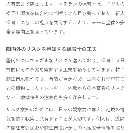
応
の有無まで確認します。ベテランの保育士は、子どもの
安全確認を徹底する保育士の見守り体制
様子と環境を総合的に判断できる目を養っており、新人
保育士同士の連携による安心な見守り方法
保育士にもこの視点を共有することで、チーム全体の安
全意識向上を図っています。
鯖江市の保育環境と地域特性のポイント
保育士が伝える鯖江市の保育環境の特徴
園内外のリスクを察知する保育士の工夫
公共施設を活かした保育士の地域連携例
園内外にはさまざまなリスクが潜んでおり、保育士は日
鯖江市の待機児童数と保育士の現場対応
常的にその予兆を察知する工夫を凝らしています。特に
子育て支援で保育士が注目する地域資源
鯖江市尾花町では、自然が豊かな分、虫刺されや季節ご
保育士が感じる鯖江市の子育てランキング
との植物によるアレルギー、外部からの不審者のリスク
安心できる保育の秘訣を現場から解説
など、地域特有の注意点も多く存在します。
保育士が実感する安心保育のポイント総ま
リスク察知のためには、日々の観察力に加え、地域の情
とめ
報を常に収集し共有することが大切です。例えば、近隣
保育士の視点から見る現場の改善事例紹介
の鯖江市公民館や鯖江市役所からの地域安全情報を取り