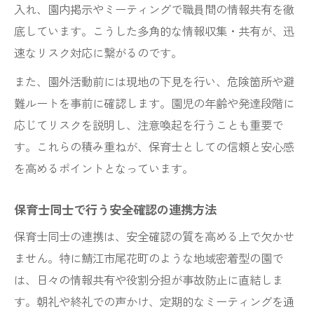
安全確認を続ける保育士の習慣と工夫
入れ、園内掲示やミーティングで職員間の情報共有を徹
保育士が保護者に伝える安心への取り組み
底しています。こうした多角的な情報収集・共有が、迅
地域連携で広がる保育士の安全管理の輪
速なリスク対応に繋がるのです。
また、園外活動前には現地の下見を行い、危険箇所や避
難ルートを事前に確認します。園児の年齢や発達段階に
応じてリスクを説明し、注意喚起を行うことも重要で
す。これらの積み重ねが、保育士としての信頼と安心感
を高めるポイントとなっています。
保育士同士で行う安全確認の連携方法
保育士同士の連携は、安全確認の質を高める上で欠かせ
ません。特に鯖江市尾花町のような地域密着型の園で
は、日々の情報共有や役割分担が事故防止に直結しま
す。朝礼や終礼での声かけ、定期的なミーティングを通