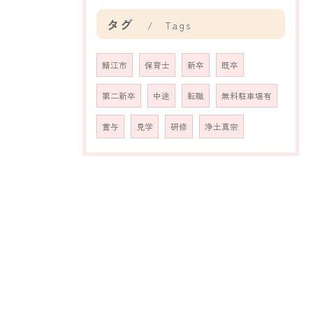
タグ
Tags
鯖江市
保育士
新卒
既卒
第二新卒
中途
転職
無料駐車場有
賞与
見学
研修
浄土真宗