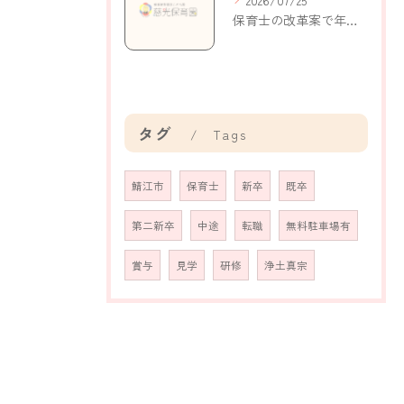
2026/07/25
保育士の改革案で年収アップと働きやすさを実現する新制度の活用ポイント
タグ
Tags
鯖江市
保育士
新卒
既卒
第二新卒
中途
転職
無料駐車場有
賞与
見学
研修
浄土真宗